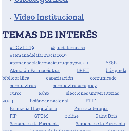
Vídeo Institucional
TEMAS DE INTERÉS
#COVID-19
#quedateencasa
#semanadelafarmacia2019
#semanadelafarmaciauruguaya2020
ASSE
Atención Farmacéutica
BPFH
búsqueda
bibliográfica
capacitación
comunicado
coronavirus
coronavirusuruguay
curso
eahp
elecciones universitarias
2023
Estándar nacional
ETIF
Farmacia Hospitalaria
Farmacoterapia
FIP
GTTM
online
Saint Bois
Semana de la Farmacia
Semana de la Farmacia
2019
Semana de la Farmacia 2020
Semana