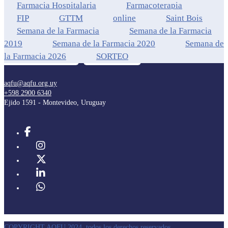
Farmacia Hospitalaria
Farmacoterapia
FIP
GTTM
online
Saint Bois
Semana de la Farmacia
Semana de la Farmacia
2019
Semana de la Farmacia 2020
Semana de
la Farmacia 2026
SORTEO
aqfu@aqfu.org.uy
+598 2900 6340
Ejido 1591 - Montevideo, Uruguay
COPYRIGHT AQFU 2024, todos los derechos reservados