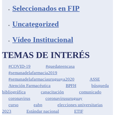
Seleccionados en FIP
Uncategorized
Vídeo Institucional
TEMAS DE INTERÉS
#COVID-19
#quedateencasa
#semanadelafarmacia2019
#semanadelafarmaciauruguaya2020
ASSE
Atención Farmacéutica
BPFH
búsqueda
bibliográfica
capacitación
comunicado
coronavirus
coronavirusuruguay
curso
eahp
elecciones universitarias
2023
Estándar nacional
ETIF