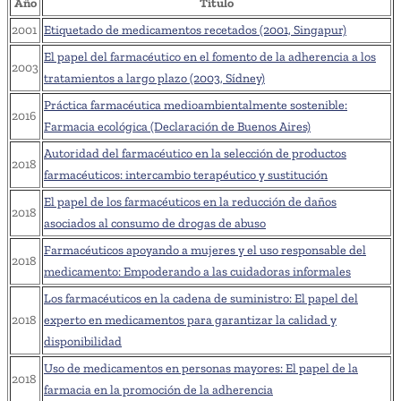
Año
Título
2001
Etiquetado de medicamentos recetados (2001, Singapur)
El papel del farmacéutico en el fomento de la adherencia a los
2003
tratamientos a largo plazo (2003, Sídney)
Práctica farmacéutica medioambientalmente sostenible:
2016
Farmacia ecológica (Declaración de Buenos Aires)
Autoridad del farmacéutico en la selección de productos
2018
farmacéuticos: intercambio terapéutico y sustitución
El papel de los farmacéuticos en la reducción de daños
2018
asociados al consumo de drogas de abuso
Farmacéuticos apoyando a mujeres y el uso responsable del
2018
medicamento: Empoderando a las cuidadoras informales
Los farmacéuticos en la cadena de suministro: El papel del
2018
experto en medicamentos para garantizar la calidad y
disponibilidad
Uso de medicamentos en personas mayores: El papel de la
2018
farmacia en la promoción de la adherencia