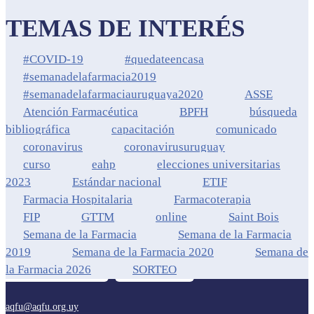
TEMAS DE INTERÉS
#COVID-19
#quedateencasa
#semanadelafarmacia2019
#semanadelafarmaciauruguaya2020
ASSE
Atención Farmacéutica
BPFH
búsqueda
bibliográfica
capacitación
comunicado
coronavirus
coronavirusuruguay
curso
eahp
elecciones universitarias
2023
Estándar nacional
ETIF
Farmacia Hospitalaria
Farmacoterapia
FIP
GTTM
online
Saint Bois
Semana de la Farmacia
Semana de la Farmacia
2019
Semana de la Farmacia 2020
Semana de
la Farmacia 2026
SORTEO
aqfu@aqfu.org.uy