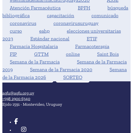
#semanadelafarmaciauruguaya2020
ASSE
Atención Farmacéutica
BPFH
búsqueda
bibliográfica
capacitación
comunicado
coronavirus
coronavirusuruguay
curso
eahp
elecciones universitarias
2023
Estándar nacional
ETIF
Farmacia Hospitalaria
Farmacoterapia
FIP
GTTM
online
Saint Bois
Semana de la Farmacia
Semana de la Farmacia
2019
Semana de la Farmacia 2020
Semana
de la Farmacia 2026
SORTEO
aqfu@aqfu.org.uy
+598 2900 6340
Ejido 1591 - Montevideo, Uruguay