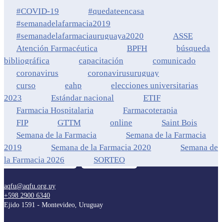
#COVID-19
#quedateencasa
#semanadelafarmacia2019
#semanadelafarmaciauruguaya2020
ASSE
Atención Farmacéutica
BPFH
búsqueda
bibliográfica
capacitación
comunicado
coronavirus
coronavirusuruguay
curso
eahp
elecciones universitarias
2023
Estándar nacional
ETIF
Farmacia Hospitalaria
Farmacoterapia
FIP
GTTM
online
Saint Bois
Semana de la Farmacia
Semana de la Farmacia
2019
Semana de la Farmacia 2020
Semana de
la Farmacia 2026
SORTEO
aqfu@aqfu.org.uy
+598 2900 6340
Ejido 1591 - Montevideo, Uruguay