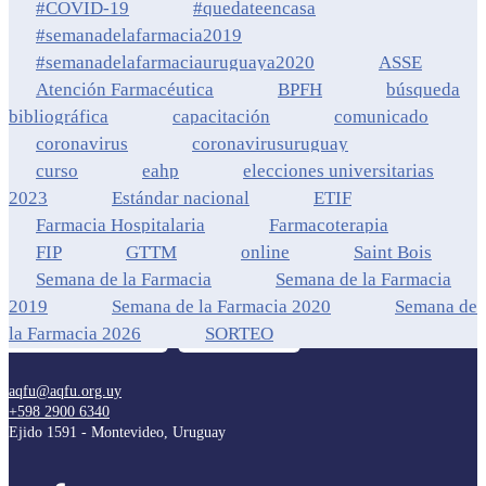
#COVID-19
#quedateencasa
#semanadelafarmacia2019
#semanadelafarmaciauruguaya2020
ASSE
Atención Farmacéutica
BPFH
búsqueda
bibliográfica
capacitación
comunicado
coronavirus
coronavirusuruguay
curso
eahp
elecciones universitarias
2023
Estándar nacional
ETIF
Farmacia Hospitalaria
Farmacoterapia
FIP
GTTM
online
Saint Bois
Semana de la Farmacia
Semana de la Farmacia
2019
Semana de la Farmacia 2020
Semana de
la Farmacia 2026
SORTEO
aqfu@aqfu.org.uy
+598 2900 6340
Ejido 1591 - Montevideo, Uruguay