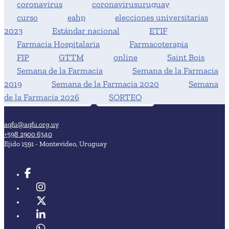
coronavirus
coronavirusuruguay
curso
eahp
elecciones universitarias
2023
Estándar nacional
ETIF
Farmacia Hospitalaria
Farmacoterapia
FIP
GTTM
online
Saint Bois
Semana de la Farmacia
Semana de la Farmacia
2019
Semana de la Farmacia 2020
Semana
de la Farmacia 2026
SORTEO
aqfu@aqfu.org.uy
+598 2900 6340
Ejido 1591 - Montevideo, Uruguay