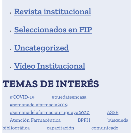
Revista institucional
Seleccionados en FIP
Uncategorized
Vídeo Institucional
TEMAS DE INTERÉS
#COVID-19
#quedateencasa
#semanadelafarmacia2019
#semanadelafarmaciauruguaya2020
ASSE
Atención Farmacéutica
BPFH
búsqueda
bibliográfica
capacitación
comunicado