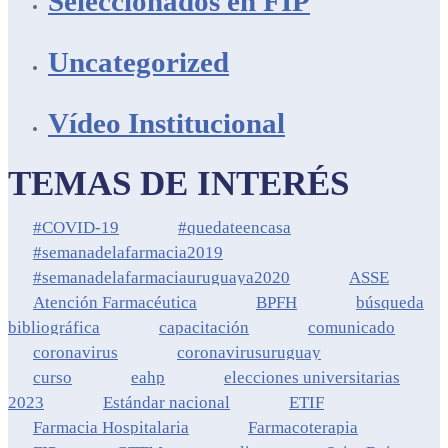
Seleccionados en FIP
Uncategorized
Vídeo Institucional
TEMAS DE INTERÉS
#COVID-19
#quedateencasa
#semanadelafarmacia2019
#semanadelafarmaciauruguaya2020
ASSE
Atención Farmacéutica
BPFH
búsqueda
bibliográfica
capacitación
comunicado
coronavirus
coronavirusuruguay
curso
eahp
elecciones universitarias
2023
Estándar nacional
ETIF
Farmacia Hospitalaria
Farmacoterapia