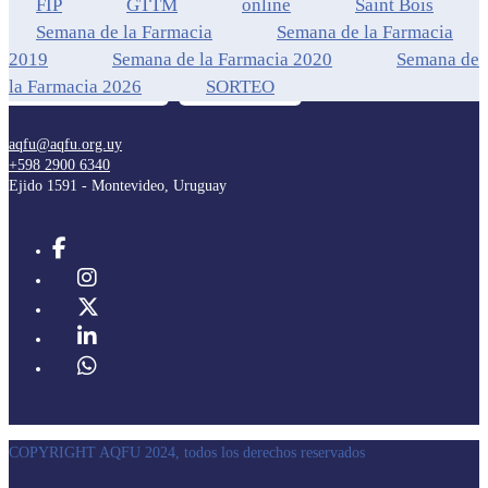
FIP
GTTM
online
Saint Bois
Semana de la Farmacia
Semana de la Farmacia
2019
Semana de la Farmacia 2020
Semana de
la Farmacia 2026
SORTEO
aqfu@aqfu.org.uy
+598 2900 6340
Ejido 1591 - Montevideo, Uruguay
COPYRIGHT AQFU 2024, todos los derechos reservados