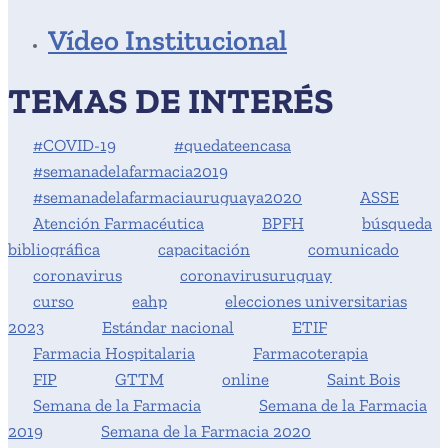
Vídeo Institucional
TEMAS DE INTERÉS
#COVID-19
#quedateencasa
#semanadelafarmacia2019
#semanadelafarmaciauruguaya2020
ASSE
Atención Farmacéutica
BPFH
búsqueda
bibliográfica
capacitación
comunicado
coronavirus
coronavirusuruguay
curso
eahp
elecciones universitarias
2023
Estándar nacional
ETIF
Farmacia Hospitalaria
Farmacoterapia
FIP
GTTM
online
Saint Bois
Semana de la Farmacia
Semana de la Farmacia
2019
Semana de la Farmacia 2020