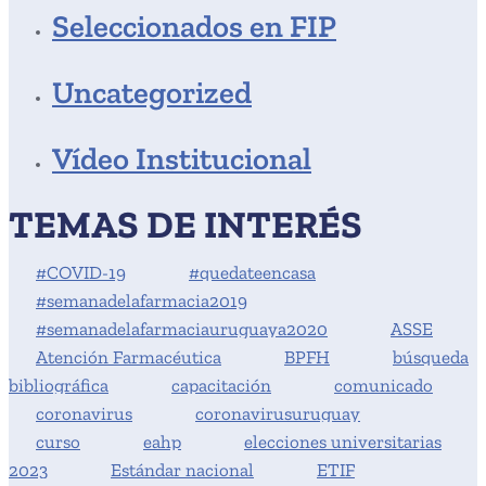
Seleccionados en FIP
Uncategorized
Vídeo Institucional
TEMAS DE INTERÉS
#COVID-19
#quedateencasa
#semanadelafarmacia2019
#semanadelafarmaciauruguaya2020
ASSE
Atención Farmacéutica
BPFH
búsqueda
bibliográfica
capacitación
comunicado
coronavirus
coronavirusuruguay
curso
eahp
elecciones universitarias
2023
Estándar nacional
ETIF