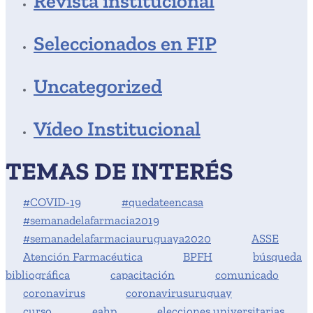
Revista institucional
Seleccionados en FIP
Uncategorized
Vídeo Institucional
TEMAS DE INTERÉS
#COVID-19
#quedateencasa
#semanadelafarmacia2019
#semanadelafarmaciauruguaya2020
ASSE
Atención Farmacéutica
BPFH
búsqueda
bibliográfica
capacitación
comunicado
coronavirus
coronavirusuruguay
curso
eahp
elecciones universitarias