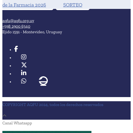
de la Farmacia 2026
SORTEO
aqfu@aqfu.org.uy
+598 2900 6340
Ejido 1591 - Montevideo, Uruguay
COPYRIGHT AQFU 2024, todos los derechos reservados
Canal Whatsapp