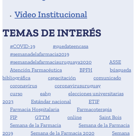
Vídeo Institucional
TEMAS DE INTERÉS
#COVID-19
#quedateencasa
#semanadelafarmacia2019
#semanadelafarmaciauruguaya2020
ASSE
Atención Farmacéutica
BPFH
búsqueda
bibliográfica
capacitación
comunicado
coronavirus
coronavirusuruguay
curso
eahp
elecciones universitarias
2023
Estándar nacional
ETIF
Farmacia Hospitalaria
Farmacoterapia
FIP
GTTM
online
Saint Bois
Semana de la Farmacia
Semana de la Farmacia
2019
Semana de la Farmacia 2020
Semana