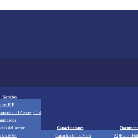
Noticias
ntos FIP
umentos FIP en español
unicados
Capacitaciones
Document
cias del sector
icias MSP
Capacitaciones 2025
AQFU en Hol