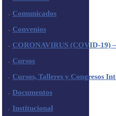
Comunicados
Convenios
CORONAVIRUS (COVID-19) –
Cursos
Cursos, Talleres y Congresos In
Documentos
Institucional