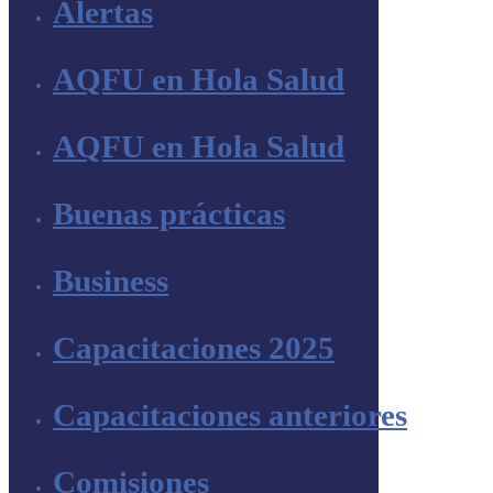
Alertas
AQFU en Hola Salud
AQFU en Hola Salud
Buenas prácticas
Business
Capacitaciones 2025
Capacitaciones anteriores
Comisiones