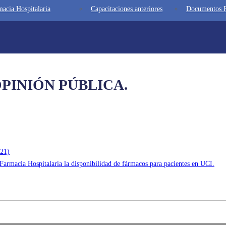
acia Hospitalaria
Capacitaciones anteriores
Documentos F
PINIÓN PÚBLICA.
21)
 Farmacia Hospitalaria la disponibilidad de fármacos para pacientes en UCI.