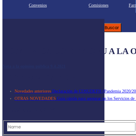
Convenios
Comisiones
Farm
Buscar:
COMUNICADO DE AQFU A LA O
Nota a la opinión pública 9.4.2021
POST NAVIGATION
Novedades anteriores
Declaración de COSUDEFH (Pandemia 2020/20
OTRAS NOVEDADES
Guía rápida para asegurar en los Servicios de
LEAVE A REPLY