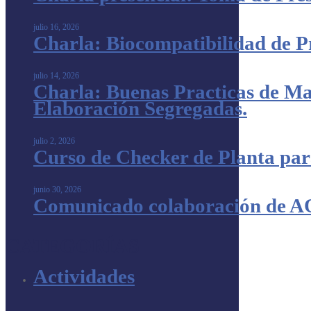
julio 16, 2026
Charla: Biocompatibilidad de 
julio 14, 2026
Charla: Buenas Practicas de Man
Elaboración Segregadas.
julio 2, 2026
Curso de Checker de Planta par
junio 30, 2026
Comunicado colaboración de AQ
CATEGORÍAS
Actividades