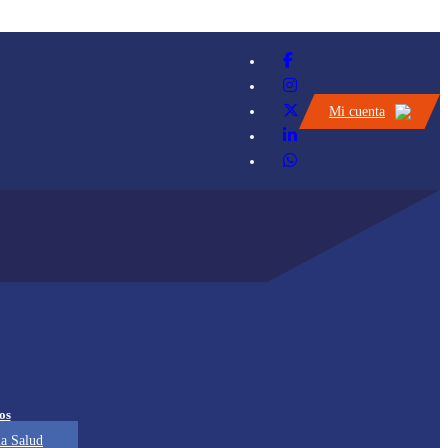
Mi cuenta
os
a Salud