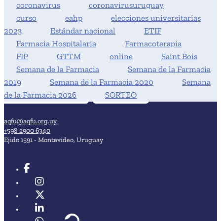
coronavirus
coronavirusuruguay
curso
eahp
elecciones universitarias
2023
Estándar nacional
ETIF
Farmacia Hospitalaria
Farmacoterapia
FIP
GTTM
online
Saint Bois
Semana de la Farmacia
Semana de la Farmacia
2019
Semana de la Farmacia 2020
Semana
de la Farmacia 2026
SORTEO
aqfu@aqfu.org.uy
+598 2900 6340
Ejido 1591 - Montevideo, Uruguay