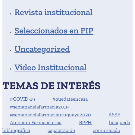
Revista institucional
Seleccionados en FIP
Uncategorized
Vídeo Institucional
TEMAS DE INTERÉS
#COVID-19
#quedateencasa
#semanadelafarmacia2019
#semanadelafarmaciauruguaya2020
ASSE
Atención Farmacéutica
BPFH
búsqueda
bibliográfica
capacitación
comunicado