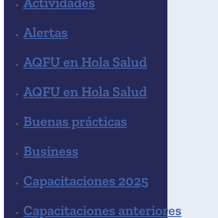
Actividades
Alertas
AQFU en Hola Salud
AQFU en Hola Salud
Buenas prácticas
Business
Capacitaciones 2025
Capacitaciones anteriores