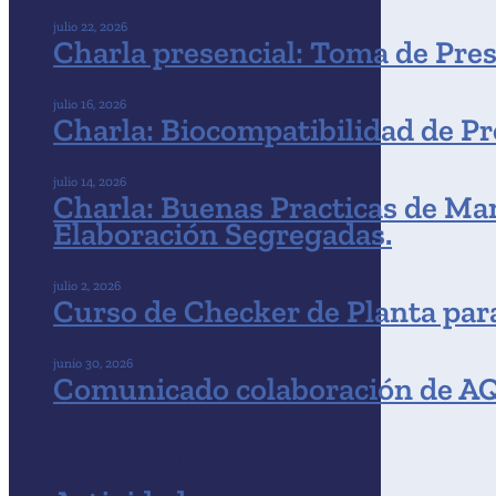
julio 22, 2026
Charla presencial: Toma de Pres
julio 16, 2026
Charla: Biocompatibilidad de P
julio 14, 2026
Charla: Buenas Practicas de Man
Elaboración Segregadas.
julio 2, 2026
Curso de Checker de Planta para
junio 30, 2026
Comunicado colaboración de AQF
CATEGORÍAS