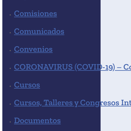
Comisiones
Comunicados
Convenios
CORONAVIRUS (COVID-19) – C
Cursos
Cursos, Talleres y Congresos In
Documentos