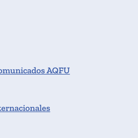
omunicados AQFU
ternacionales