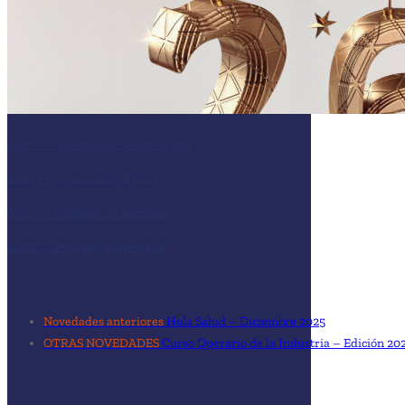
AQFU – Celebración de fin de año
AQFU – Creación de AViSU
AQFU – Facultad de Química
AQFU – Plan estrategico FIP
POST NAVIGATION
Novedades anteriores
Hola Salud – Diciembre 2025
OTRAS NOVEDADES
Curso Operario de la Industria – Edición 20
LEAVE A REPLY