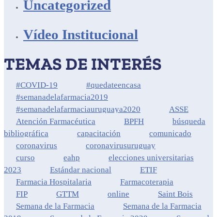
Uncategorized
Vídeo Institucional
TEMAS DE INTERÉS
#COVID-19
#quedateencasa
#semanadelafarmacia2019
#semanadelafarmaciauruguaya2020
ASSE
Atención Farmacéutica
BPFH
búsqueda
bibliográfica
capacitación
comunicado
coronavirus
coronavirusuruguay
curso
eahp
elecciones universitarias
2023
Estándar nacional
ETIF
Farmacia Hospitalaria
Farmacoterapia
FIP
GTTM
online
Saint Bois
Semana de la Farmacia
Semana de la Farmacia