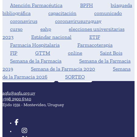
Atención Farmacéutica
BPFH
búsqueda
bibliográfica
capacitación
comunicado
coronavirus
coronavirusuruguay
curso
eahp
elecciones universitarias
2023
Estándar nacional
ETIF
Farmacia Hospitalaria
Farmacoterapia
FIP
GTTM
online
Saint Bois
Semana de la Farmacia
Semana de la Farmacia
2019
Semana de la Farmacia 2020
Semana
de la Farmacia 2026
SORTEO
aqfu@aqfu.org.uy
+598 2900 6340
Ejido 1591 - Montevideo, Uruguay