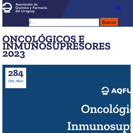
Buscar:
ONCOLÓGICOS E
INMUNOSUPRESORES
2023
28
4
Oct , Nov