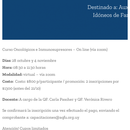
Curso Oncológicos e Inmunosupresores – On line (vía zoom)
Días:
28 octubre y 4 noviembre
Hora:
08:30 a 11:30 horas
Modalidad:
virtual – vía zoom
Costo:
Costo: $800 p/participante / promoción: 2 inscripciones por
$1300 (antes del 21/10)
Docente:
A cargo de la QF. Carla Pascher y QF. Verónica Rivero
Se confirmará la inscripción una vez efectuado el pago, enviando el
comprobante a: capacitaciones@aqfu.org.uy
Atención! Cupos limitados