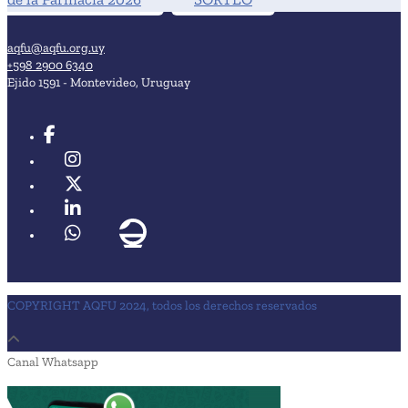
aqfu@aqfu.org.uy
+598 2900 6340
Ejido 1591 - Montevideo, Uruguay
COPYRIGHT AQFU 2024, todos los derechos reservados
Canal Whatsapp