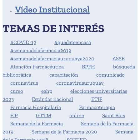
Vídeo Institucional
TEMAS DE INTERÉS
#COVID-19
#quedateencasa
#semanadelafarmacia2019
#semanadelafarmaciauruguaya2020
ASSE
Atención Farmacéutica
BPFH
búsqueda
bibliográfica
capacitación
comunicado
coronavirus
coronavirusuruguay
curso
eahp
elecciones universitarias
2023
Estándar nacional
ETIF
Farmacia Hospitalaria
Farmacoterapia
FIP
GTTM
online
Saint Bois
Semana de la Farmacia
Semana de la Farmacia
2019
Semana de la Farmacia 2020
Semana
de la Farmacia 2026
SORTEO