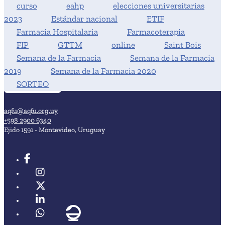
curso
eahp
elecciones universitarias
2023
Estándar nacional
ETIF
Farmacia Hospitalaria
Farmacoterapia
FIP
GTTM
online
Saint Bois
Semana de la Farmacia
Semana de la Farmacia
2019
Semana de la Farmacia 2020
SORTEO
aqfu@aqfu.org.uy
+598 2900 6340
Ejido 1591 - Montevideo, Uruguay