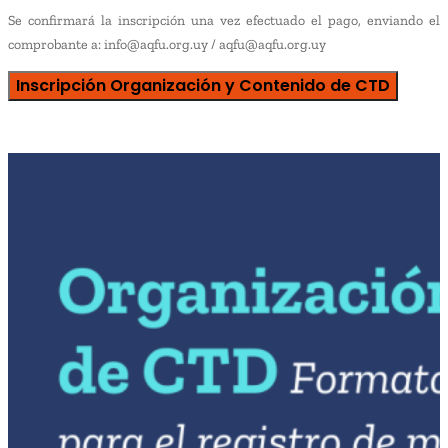
Se confirmará la inscripción una vez efectuado el pago, enviando el
comprobante a: info@aqfu.org.uy / aqfu@aqfu.org.uy
Inscripción Organización y Contenido de CTD