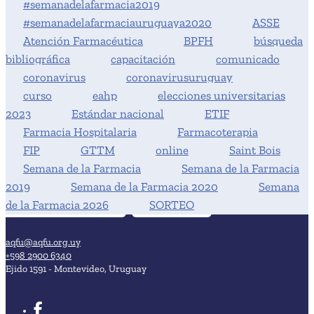
#semanadelafarmacia2019
#semanadelafarmaciauruguaya2020
ASSE
Atención Farmacéutica
BPFH
búsqueda
bibliográfica
capacitación
comunicado
coronavirus
coronavirusuruguay
curso
eahp
elecciones universitarias
2023
Estándar nacional
ETIF
Farmacia Hospitalaria
Farmacoterapia
FIP
GTTM
online
Saint Bois
Semana de la Farmacia
Semana de la Farmacia
2019
Semana de la Farmacia 2020
Semana
de la Farmacia 2026
SORTEO
aqfu@aqfu.org.uy
+598 2900 6340
Ejido 1591 - Montevideo, Uruguay