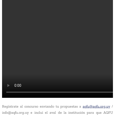
Regístrate al concurso enviando tu propuestas a
aqfu@aqfu.org.uy
/
info@aqfu.org.uy e incluí el aval de la institución para que AQFU