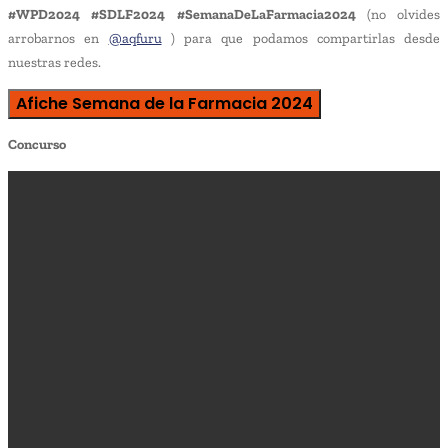
#WPD2024
#SDLF2024
#SemanaDeLaFarmacia2024
(no olvides
arrobarnos en
@aqfuru
) para que podamos compartirlas desde
nuestras redes.
Afiche Semana de la Farmacia 2024
Concurso