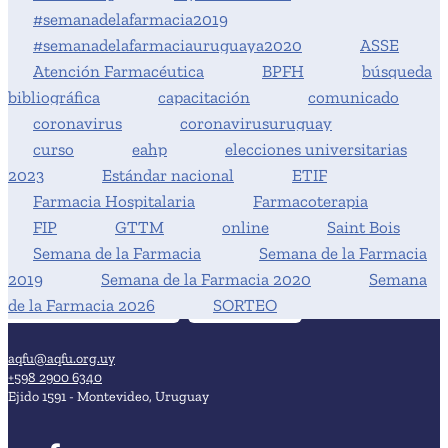
#semanadelafarmacia2019
#semanadelafarmaciauruguaya2020
ASSE
Atención Farmacéutica
BPFH
búsqueda
bibliográfica
capacitación
comunicado
coronavirus
coronavirusuruguay
curso
eahp
elecciones universitarias
2023
Estándar nacional
ETIF
Farmacia Hospitalaria
Farmacoterapia
FIP
GTTM
online
Saint Bois
Semana de la Farmacia
Semana de la Farmacia
2019
Semana de la Farmacia 2020
Semana
de la Farmacia 2026
SORTEO
aqfu@aqfu.org.uy
+598 2900 6340
Ejido 1591 - Montevideo, Uruguay