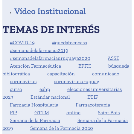
Vídeo Institucional
TEMAS DE INTERÉS
#COVID-19
#quedateencasa
#semanadelafarmacia2019
#semanadelafarmaciauruguaya2020
ASSE
Atención Farmacéutica
BPFH
búsqueda
bibliográfica
capacitación
comunicado
coronavirus
coronavirusuruguay
curso
eahp
elecciones universitarias
2023
Estándar nacional
ETIF
Farmacia Hospitalaria
Farmacoterapia
FIP
GTTM
online
Saint Bois
Semana de la Farmacia
Semana de la Farmacia
2019
Semana de la Farmacia 2020