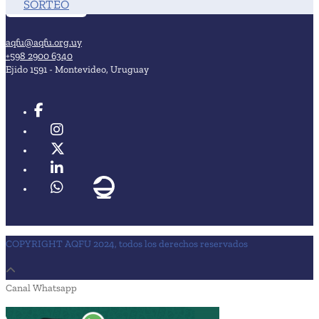
SORTEO
aqfu@aqfu.org.uy
+598 2900 6340
Ejido 1591 - Montevideo, Uruguay
COPYRIGHT AQFU 2024, todos los derechos reservados
Canal Whatsapp