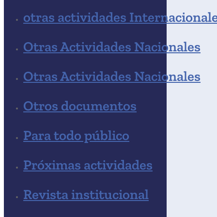
otras actividades Internacional
Otras Actividades Nacionales
Otras Actividades Nacionales
Otros documentos
Para todo público
Próximas actividades
Revista institucional