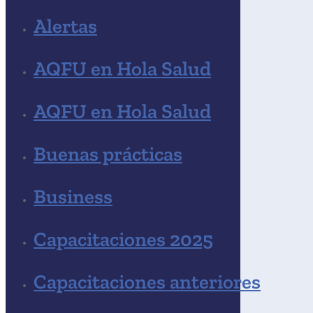
Alertas
AQFU en Hola Salud
AQFU en Hola Salud
Buenas prácticas
Business
Capacitaciones 2025
Capacitaciones anteriores