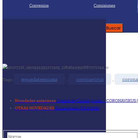
Convenios
Comisiones
Buscar:
#QUEDATEENCASA
#quedateencasa
coronavirus
corona
Tags:
,
,
POST NAVIGATION
Novedades anteriores
Comité de Contingencia – CORONAVIRUS (
OTRAS NOVEDADES
Comunicado: C0.2/2020
LEAVE A REPLY