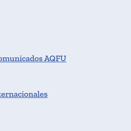
omunicados AQFU
ternacionales