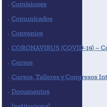
Comisiones
Comunicados
Convenios
CORONAVIRUS (COVID-19) – C
Cursos
Cursos, Talleres y Congresos In
Documentos
Institucional