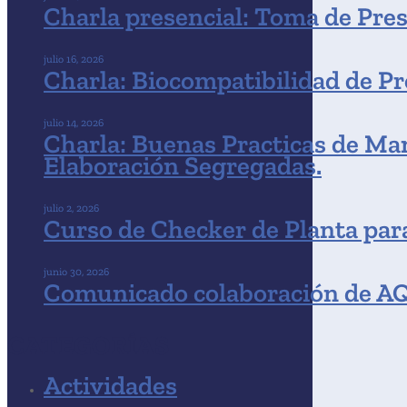
Charla presencial: Toma de Pres
julio 16, 2026
Charla: Biocompatibilidad de P
julio 14, 2026
Charla: Buenas Practicas de Man
Elaboración Segregadas.
julio 2, 2026
Curso de Checker de Planta para
junio 30, 2026
Comunicado colaboración de AQF
CATEGORÍAS
Actividades