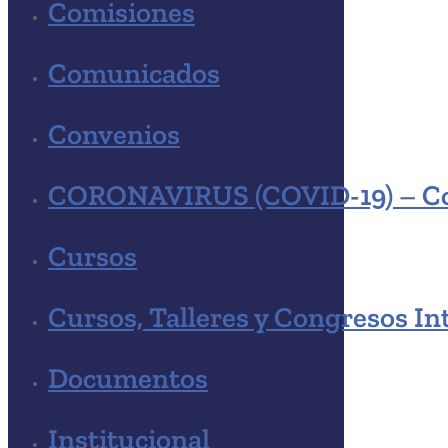
Comisiones
Comunicados
Convenios
CORONAVIRUS (COVID-19) – C
Cursos
Cursos, Talleres y Congresos In
Documentos
Institucional