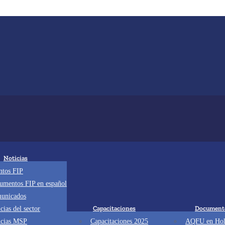
Noticias
ntos FIP
umentos FIP en español
unicados
Capacitaciones
Document
cias del sector
icias MSP
Capacitaciones 2025
AQFU en Hol