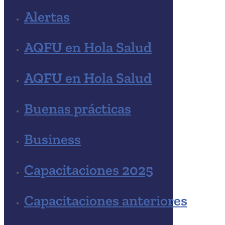
Alertas
AQFU en Hola Salud
AQFU en Hola Salud
Buenas prácticas
Business
Capacitaciones 2025
Capacitaciones anteriores