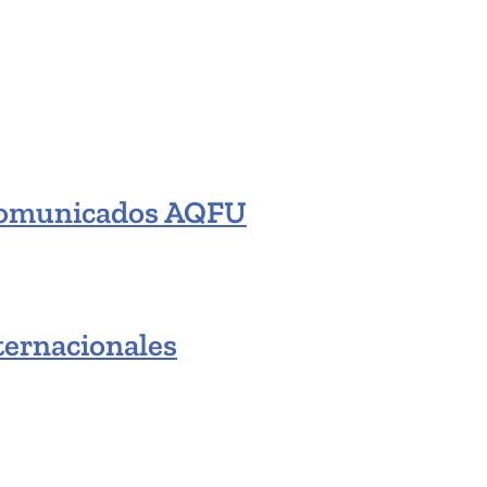
omunicados AQFU
ternacionales