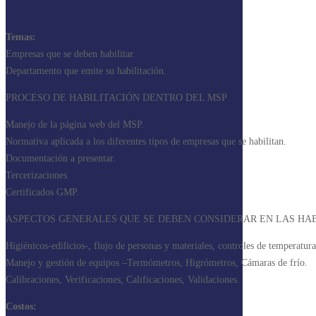
Temas:
Empresas que se deben habilitar.
Departamento que emite su habilitación.
PROCESO DE HABILITACIÓN DENTRO DEL MSP
Manejo de la página web del MSP.
Normativa aplicada a los diferentes tipos de empresas que se habilitan.
Documentación a presentar.
Tercerizaciones.
Certificados GMP.
ASPECTOS GENERALES QUE SE DEBEN CONSIDERAR EN LAS HAB
Higiénicos-edilicios-, flujo de personas y materiales, controles de temperatura
Manejo y gestión de equipos –Termómetros, Higrómetros, Cámaras de frío.
Calibraciones, Verificaciones, Calificaciones, Validaciones.
Costos: