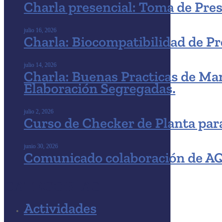
Charla presencial: Toma de Pres
julio 16, 2026
Charla: Biocompatibilidad de P
julio 14, 2026
Charla: Buenas Practicas de Man
Elaboración Segregadas.
julio 2, 2026
Curso de Checker de Planta para
junio 30, 2026
Comunicado colaboración de AQF
CATEGORÍAS
Actividades