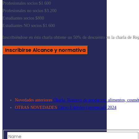
Profesionales socios $1.600
Profesionales no socios $3.200
Estudiantes socios $800
Estudiantes NO socios $1.600
Inscribiéndose en ésta charla obtiene un 50% de descuento en la charla de Reg
Inscribirse Alcance y normativa
POST NAVIGATION
Novedades anteriores
Charla: Registro de productos: alimentos, cosmé
OTRAS NOVEDADES
Curso Estériles (presencial) 2024
LEAVE A REPLY